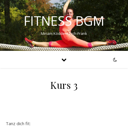
FITNESS BGM
Miriam Ködderitzsch-Frank
Kurs 3
Tanz dich fit: