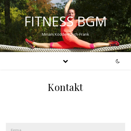
FITNESS BGM
Miriam Ködderitzsch-Frank
Kontakt