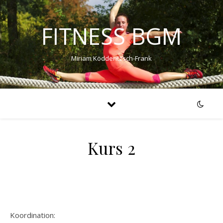
FITNESS BGM
Miriam Ködderitzsch-Frank
Kurs 2
Koordination: