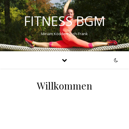
FITNESS BGM
Miriam Ködderitzsch-Frank
Willkommen